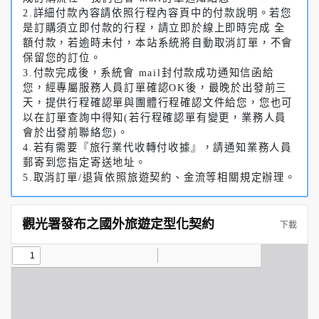
2.詳細付款內容請依照行程內容頁中的付款說明。若您
是訂購須立即付款的行程，請立即於線上即時完成 全
額付款，若逾時未付，本站系統將自動取消訂單，不會
保留您的訂位。
3.付款完成後，系統會 mail封付款成功通知信函給
您，經專屬服務人員訂單確認OK後，最晚於出發前三
天，提供行程確認單與團體行程確認文件給您，您也可
以在訂單查詢中得知(若行程確認單有變更，業務人員
會於出發前聯絡您)。
4.若有需要『旅行業代收轉付收據』，請通知業務人員
郵寄到您指定寄送地址。
5.取消訂單/退貨依照旅遊契約、金流等相關規定辦理。
觀光署發布之國外旅遊定型化契約
下載