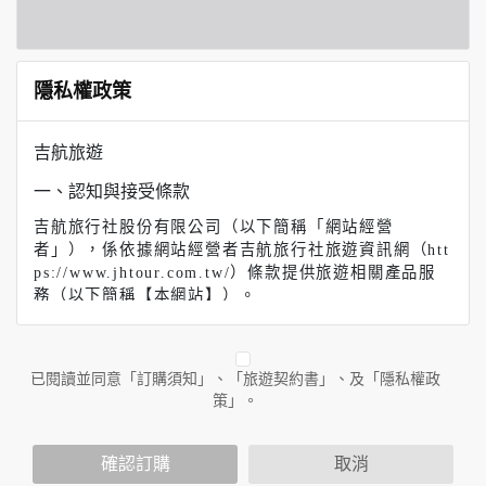
隱私權政策
吉航旅遊
一、認知與接受條款
吉航旅行社股份有限公司（以下簡稱「網站經營
者」），係依據網站經營者吉航旅行社旅遊資訊網（htt
ps://www.jhtour.com.tw/）條款提供旅遊相關產品服
務（以下簡稱【本網站】）。
【吉航旅遊】（以下簡稱本網站）係依據本服務條款提
供本站各項服務。當您註冊完成或開始使用本服務時，
即表示您已閱讀、了解並同意接受本服務條款之所有內
已閱讀並同意「訂購須知」、「旅遊契約書」、及「隱私權政
容。如果您不同意本服務條款的內容，或者您所屬的國
策」。
家或地域排除本服務條款內容之全部或部分時，您應立
即停止使用本服務。此外，當您使用本服務之特定功能
時，可能會依據該特定功能之性質，而須遵守本服務所
確認訂購
取消
另行公告之服務條款或相關規定。此另行公告之服務條