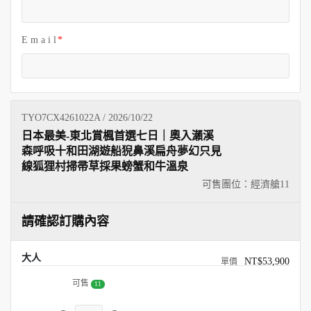
E m a i l
TYO7CX4261022A / 2026/10/22
日本最美-東北賞楓首選七日｜奧入瀨溪
森呼吸十和田湖遊船猊鼻溪扁舟夢幻只見
線狐狸村掃帚草採果螃蟹和牛溫泉
可售團位：經濟艙
11
請確認訂購內容
大人
NT$53,900
可售
11