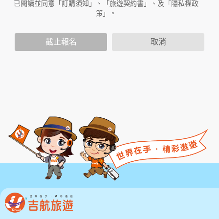
已閱讀並同意「訂購須知」、「旅遊契約書」、及「隱私權政
容。如果您不同意本服務條款的內容，或者您所屬的國
策」。
家或地域排除本服務條款內容之全部或部分時，您應立
即停止使用本服務。此外，當您使用本服務之特定功能
時，可能會依據該特定功能之性質，而須遵守本服務所
截止報名
取消
另行公告之服務條款或相關規定。此另行公告之服務條
款或相關規定亦均併入屬於本服務條款之一部分。本會
有權於任何時間修改或變更本服務條款之內容，並公告
於本服務網站上，請您隨時注意該等修改或變更。若您
於任何修改或變更後繼續使用本服務，則視為您已閱
讀、了解並同意接受該等修改或變更。
若您為未滿二十歲之未成年人，則應請您的父母或監護
人閱讀、了解並同意本服務條款之所有內容及其後之修
改變更，方得使用本服務。當您使用本服務時，即推定
您的父母或監護人已閱讀、了解並同意接受本服務條款
之所有內容及其後之修改變更。
二、服務簡介
三、會員規範的修改
本網站有權隨時修改本規範。如果你不同意修改的內