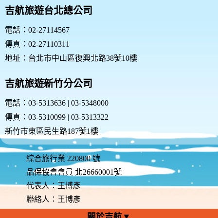
容，請勿繼續使用本服務。如果你繼續使用本網站服
吉航旅遊台北總公司
務，則表示您同意並接受本規範之任何修改。
您於任何修改或變更後繼續使用良友旅遊網，視為您已
電話：02-27114567
閱讀、瞭解並同意接受該等修改或變更。
傳真：02-27110311
如果您不同意本約定書的內容，或者您所屬的國家或地
域排除本約定書內容之全部或一部時，您應立即停止使
地址：台北市中山區復興北路38號10樓
用良友旅遊網的服務。
四、服務的停止與更改
吉航旅遊新竹分公司
本網站有權隨時停止或更改各項會員服務的內容，並無
需事先通知您。無論任何情形，本網站就停止或更改服
電話：03-5313636 | 03-5348000
務所可能致生之困擾、不便、損害，不負任何責任。
傳真：03-5310099 | 03-5313322
五、隱私權保護政策
尊重您個人隱私是本網站的基本政策。因此，除法律或
新竹市東區民生路187號1樓
因相關主管機關要求外，本網站在未獲您授權時，不會
公開您的姓名、地址、電子郵件信箱，以及其他依法受
保護的個人資訊。請詳細閱讀本網站的『責任與規範聲
綜合旅行業 220800 號
明』。特此向您說明本網站的隱私權保護政策，以保障
品保協會會員 北26660001號
您的權益，請您詳閱下列內容：
代表人：王博彥
(一)隱私權保護政策的適用範圍: 隱私權保護政策內
容，包括本網站如何處理在您使用網站服務時收集到的
聯絡人：王博彥
個人識別資料。隱私權保護政策不適用於本網站以外的
關於吉航▼