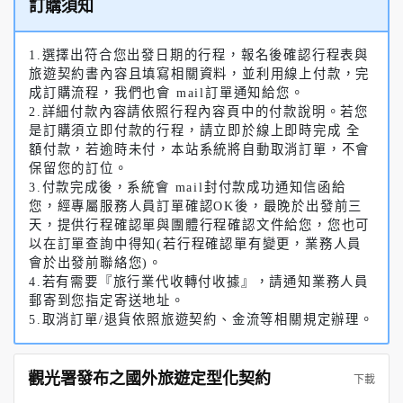
訂購須知
1.選擇出符合您出發日期的行程，報名後確認行程表與
旅遊契約書內容且填寫相關資料，並利用線上付款，完
成訂購流程，我們也會 mail訂單通知給您。
2.詳細付款內容請依照行程內容頁中的付款說明。若您
是訂購須立即付款的行程，請立即於線上即時完成 全
額付款，若逾時未付，本站系統將自動取消訂單，不會
保留您的訂位。
3.付款完成後，系統會 mail封付款成功通知信函給
您，經專屬服務人員訂單確認OK後，最晚於出發前三
天，提供行程確認單與團體行程確認文件給您，您也可
以在訂單查詢中得知(若行程確認單有變更，業務人員
會於出發前聯絡您)。
4.若有需要『旅行業代收轉付收據』，請通知業務人員
郵寄到您指定寄送地址。
5.取消訂單/退貨依照旅遊契約、金流等相關規定辦理。
觀光署發布之國外旅遊定型化契約
下載