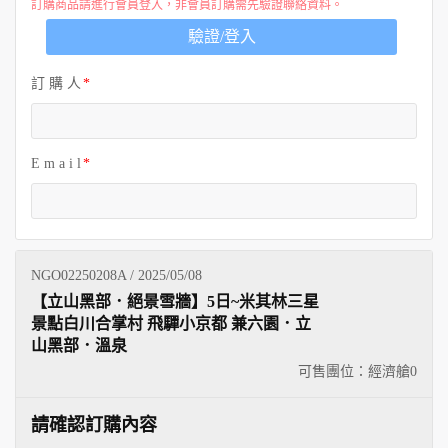
訂購商品請進行會員登入，非會員訂購需先驗證聯絡資料。
驗證/登入
訂 購 人
E m a i l
NGO02250208A / 2025/05/08
【立山黑部．絕景雪牆】5日~米其林三星
景點白川合掌村 飛驒小京都 兼六園．立
山黑部．溫泉
可售團位：經濟艙
0
請確認訂購內容