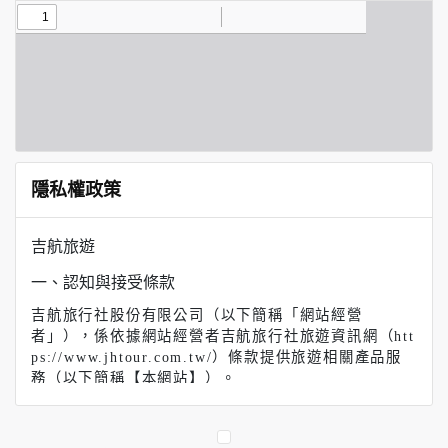
隱私權政策
吉航旅遊
一、認知與接受條款
吉航旅行社股份有限公司（以下簡稱「網站經營
者」），係依據網站經營者吉航旅行社旅遊資訊網（htt
ps://www.jhtour.com.tw/）條款提供旅遊相關產品服
務（以下簡稱【本網站】）。
【吉航旅遊】（以下簡稱本網站）係依據本服務條款提
供本站各項服務。當您註冊完成或開始使用本服務時，
即表示您已閱讀、了解並同意接受本服務條款之所有內