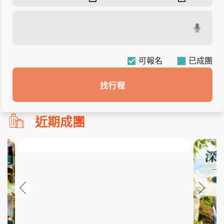
可報名
找行程
勿
近期成團
刪!!
搜
尋
bar
使
用