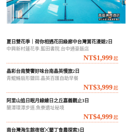
夏日雙花季｜荷你相遇花田綠廊中台灣賞花漫遊2日
中興新村蓮花季.藍田書院.台中通豪飯店
NT$1,999
起
晶彩台南雙饗好味台南晶英慢旅2日
青鯤鯓扇形鹽田.晶英百匯自助早餐
NT$3,999
起
阿里山追日眠月線繪日之丘嘉義觀止3日
蘭潭環潭步道.魚寮遺址秘境
NT$4,999
起
南台灣海生館夜宿╳墾丁食農探索3日