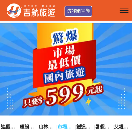
防詐騙宣導
連假卡位趣
繽紛花漾季
山林輕旅行
市場最低價
鐵道觀光之旅
暑假熱賣中
父親節優惠