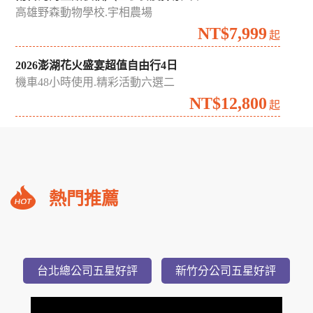
高雄野森動物學校.宇相農場
NT$7,999
起
2026澎湖花火盛宴超值自由行4日
機車48小時使用.精彩活動六選二
NT$12,800
起
礁
熱門推薦
溪
福
朋
3,588
NT$
喜
起
台北總公司五星好評
新竹分公司五星好評
來
登
小