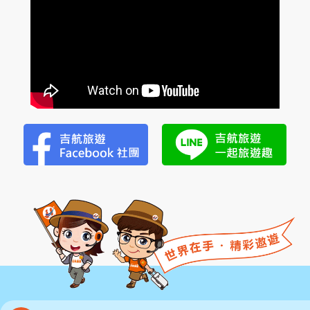
隱
潭
瀑
布
美
湯
2
日