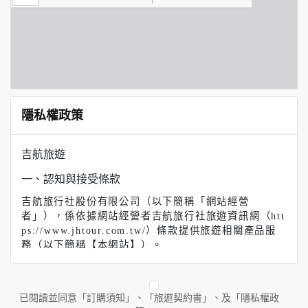
隱私權政策
吉航旅遊
一、認知與接受條款
吉航旅行社股份有限公司（以下簡稱「網站經營
者」），係依據網站經營者吉航旅行社旅遊資訊網（htt
ps://www.jhtour.com.tw/）條款提供旅遊相關產品服
務（以下簡稱【本網站】）。
【吉航旅遊】（以下簡稱本網站）係依據本服務條款提
供本站各項服務。當您註冊完成或開始使用本服務時，
即表示您已閱讀、了解並同意接受本服務條款之所有內
已閱讀並同意「訂購須知」、「旅遊契約書」、及「隱私權政
容。如果您不同意本服務條款的內容，或者您所屬的國