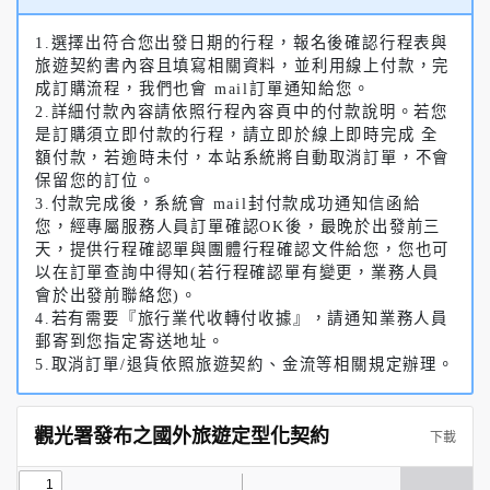
1.選擇出符合您出發日期的行程，報名後確認行程表與
旅遊契約書內容且填寫相關資料，並利用線上付款，完
成訂購流程，我們也會 mail訂單通知給您。
2.詳細付款內容請依照行程內容頁中的付款說明。若您
是訂購須立即付款的行程，請立即於線上即時完成 全
額付款，若逾時未付，本站系統將自動取消訂單，不會
保留您的訂位。
3.付款完成後，系統會 mail封付款成功通知信函給
您，經專屬服務人員訂單確認OK後，最晚於出發前三
天，提供行程確認單與團體行程確認文件給您，您也可
以在訂單查詢中得知(若行程確認單有變更，業務人員
會於出發前聯絡您)。
4.若有需要『旅行業代收轉付收據』，請通知業務人員
郵寄到您指定寄送地址。
5.取消訂單/退貨依照旅遊契約、金流等相關規定辦理。
觀光署發布之國外旅遊定型化契約
下載