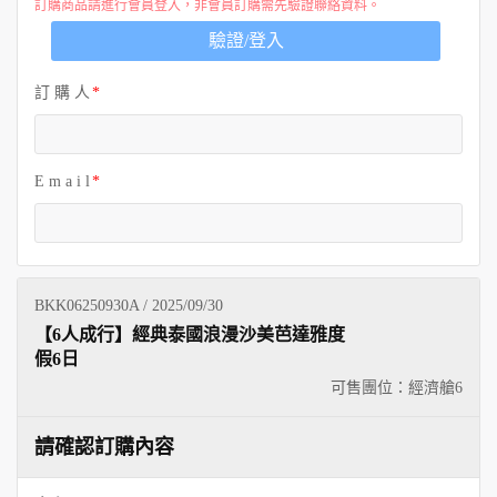
訂購商品請進行會員登入，非會員訂購需先驗證聯絡資料。
驗證/登入
訂 購 人
E m a i l
BKK06250930A / 2025/09/30
【6人成行】經典泰國浪漫沙美芭達雅度
假6日
可售團位：經濟艙
6
請確認訂購內容