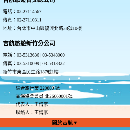
吉航旅遊台北總公司
務，則表示您同意並接受本規範之任何修改。
您於任何修改或變更後繼續使用良友旅遊網，視為您已
電話：02-27114567
閱讀、瞭解並同意接受該等修改或變更。
傳真：02-27110311
如果您不同意本約定書的內容，或者您所屬的國家或地
域排除本約定書內容之全部或一部時，您應立即停止使
地址：台北市中山區復興北路38號10樓
用良友旅遊網的服務。
四、服務的停止與更改
吉航旅遊新竹分公司
本網站有權隨時停止或更改各項會員服務的內容，並無
需事先通知您。無論任何情形，本網站就停止或更改服
電話：03-5313636 | 03-5348000
務所可能致生之困擾、不便、損害，不負任何責任。
傳真：03-5310099 | 03-5313322
五、隱私權保護政策
尊重您個人隱私是本網站的基本政策。因此，除法律或
新竹市東區民生路187號1樓
因相關主管機關要求外，本網站在未獲您授權時，不會
公開您的姓名、地址、電子郵件信箱，以及其他依法受
保護的個人資訊。請詳細閱讀本網站的『責任與規範聲
綜合旅行業 220800 號
明』。特此向您說明本網站的隱私權保護政策，以保障
品保協會會員 北26660001號
您的權益，請您詳閱下列內容：
代表人：王博彥
(一)隱私權保護政策的適用範圍: 隱私權保護政策內
容，包括本網站如何處理在您使用網站服務時收集到的
聯絡人：王博彥
個人識別資料。隱私權保護政策不適用於本網站以外的
關於吉航▼
相關連結網站，也不適用於非本網站所委託或參與管理