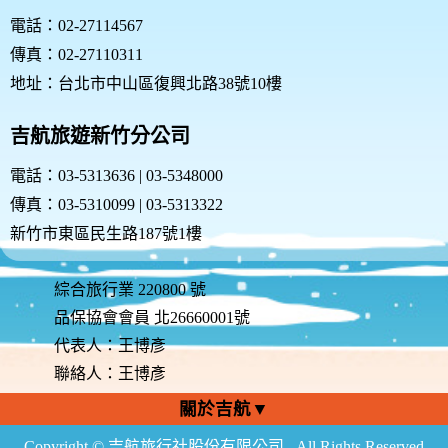
電話：02-27114567
傳真：02-27110311
地址：台北市中山區復興北路38號10樓
吉航旅遊新竹分公司
電話：03-5313636 | 03-5348000
傳真：03-5310099 | 03-5313322
新竹市東區民生路187號1樓
綜合旅行業 220800 號
品保協會會員 北26660001號
代表人：王博彥
聯絡人：王博彥
關於吉航▼
Copyright © 吉航旅行社股份有限公司 . All Rights Reserved