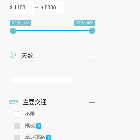
$
~
$
NT$1,188
NT$8,888
天數
主要交通
不限
飛機
0
高速鐵路
0