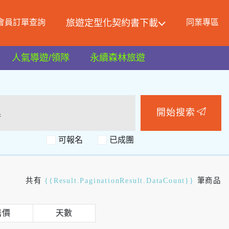
會員訂單查詢
旅遊定型化契約書下載
同業專區
人氣導遊/領隊
永續森林旅遊
開始搜索
可報名
共有
{{Result.PaginationResult.DataCount}}
筆商品
售價
天數