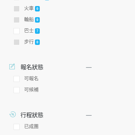
火車
0
輪船
0
巴士
7
步行
0
報名狀態
可報名
可候補
行程狀態
已成團