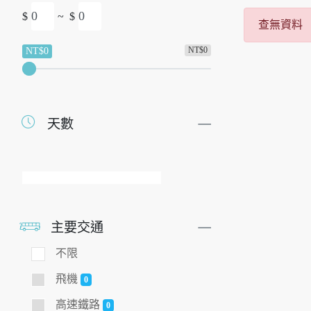
$
~
$
查無資料
NT$0
NT$0
天數
主要交通
不限
飛機
0
高速鐵路
0