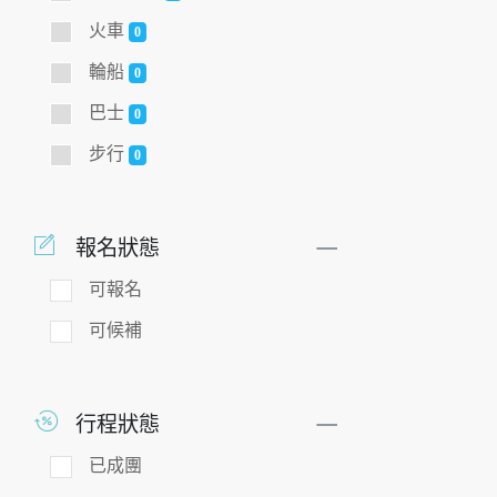
火車
0
輪船
0
巴士
0
步行
0
報名狀態
可報名
可候補
行程狀態
已成團