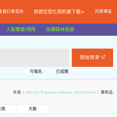
會員訂單查詢
旅遊定型化契約書下載
同業專區
人氣導遊/領隊
永續森林旅遊
開始搜索
可報名
共有
{{Result.PaginationResult.DataCount}}
筆商品
售價
天數