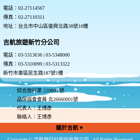
電話：02-27114567
傳真：02-27110311
地址：台北市中山區復興北路38號10樓
吉航旅遊新竹分公司
電話：03-5313636 | 03-5348000
傳真：03-5310099 | 03-5313322
新竹市東區民生路187號1樓
綜合旅行業 220800 號
品保協會會員 北26660001號
代表人：王博彥
聯絡人：王博彥
關於吉航▼
Copyright © 吉航旅行社股份有限公司 . All Rights Reserved